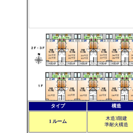
タイプ
構造
木造3階建
1 ルーム
準耐火構造