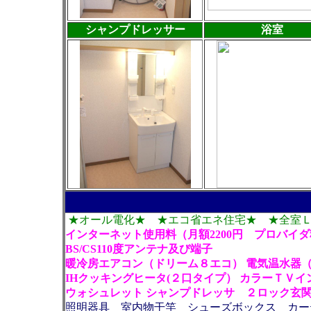
シャンプドレッサー
浴室
★オール電化★ ★エコ省エネ住宅★ ★全室
インターネット使用料（月額2200円 プロバイ
BS/CS110度アンテナ及び端子
暖冷房エアコン（ドリーム８エコ） 電気温水器
IHクッキングヒータ(２口タイプ）
カラーＴＶイ
ウォシュレット シャンプドレッサ ２ロック玄
照明器具 室内物干竿 シューズボックス
カー