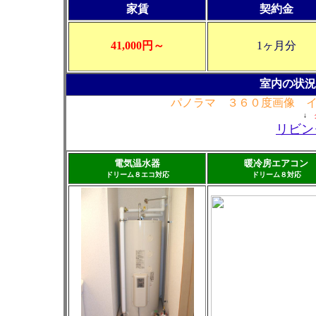
家賃
契約金
41,000円～
1ヶ月分
室内の状況
パノラマ ３６０度画像 
↓
リビン
電気温水器
暖冷房エアコン
ドリーム８エコ対応
ドリーム８対応