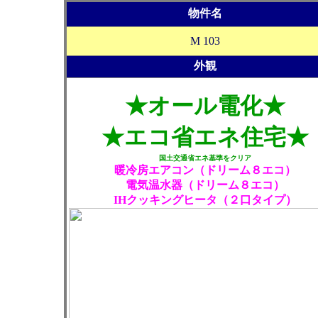
物件名
M 103
外観
★オール電化★
★エコ省エネ住宅★
国土交通省エネ基準をクリア
暖冷房エアコン（ドリーム８エコ）
電気温水器（ドリーム８エコ）
IHクッキングヒータ（２口タイプ）