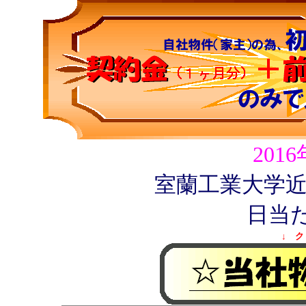
201
室蘭工業大学近
日当
↓ ク