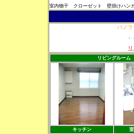
室内物干 クローゼット 壁掛けハン
パノラ
↓
リ
リビングルーム
キッチン
室