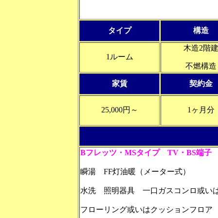
タイプ
構造
木造2階
1ルーム
不燃構造
家賃
契約金
25,000円～
1ヶ月分
Bフレッツ・MSタイプ TV・BS端子
瞬湯 FF灯油暖（メーター式）
水洗 照明器具 一口ガスコンロ或い
フローリング或いはクッションフロア