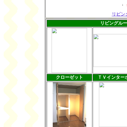
↓
リビン
リビングル
クローゼット
ＴＶインター