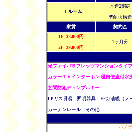
木造2階建
1 ルーム
準耐火構造
家賃
契約金
1F 38,000円
1ヶ月分
2F 39,000円
光ファイバＢフレッツマンションタイ
カラーＴＶインターホン
暖房便座付水
玄関防犯ディンプルキー
LPガス瞬湯 照明器具 FF灯油暖（
カーテンレール
その他
パノ