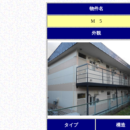
物件名
M 5
外観
タイプ
構造