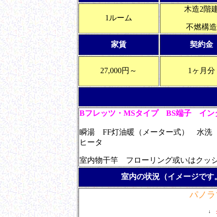
木造2階
1ルーム
不燃構造
家賃
契約金
27,000円～
1ヶ月分
Bフレッツ・MSタイプ BS端子
イン
瞬湯 FF灯油暖（メーター式） 水洗
ヒータ
室内物干竿 フローリング或いはクッ
室内の状況（イメージです
パノラ
↓