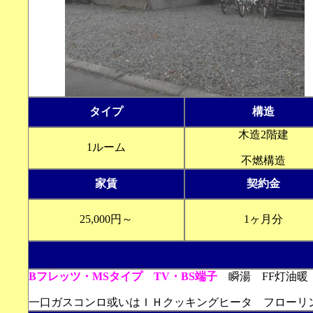
タイプ
構造
木造2階建
1ルーム
不燃構造
家賃
契約金
25,000円～
1ヶ月分
Bフレッツ・MSタイプ TV・BS端子
瞬湯 FF灯油暖
一口ガスコンロ或いはＩＨクッキングヒータ フロー