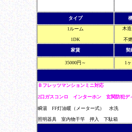
タイプ
木造
1ルーム
1DK
不
家賃
契
35000円～
1
Ｂフレッツマンションミニ対応
2口ガスコンロ
インターホン 玄関防犯
瞬湯 FF灯油暖（メーター式） 水洗
照明器具 室内物干竿 押入 下駄箱