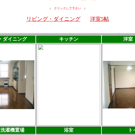
↓
クリックして下さい
↓
リビング・ダイニング
洋室5帖
・ダイニング
キッチン
洋室
・洗濯機置場
浴室
ト