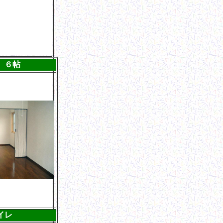
 ６帖
イレ