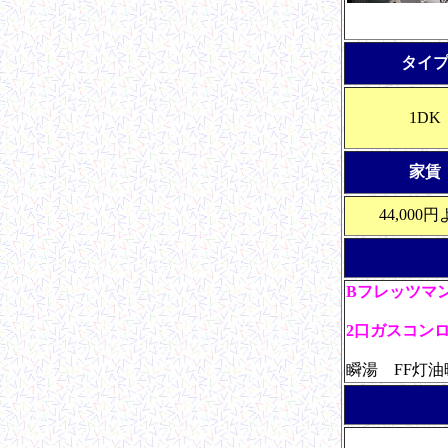
タイ
1DK
家賃
44,000
Bフレッツマ
2口ガスコン
瞬湯 FF灯