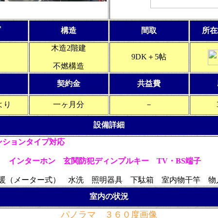
プ
構造
間取
所在
木造2階建
9DK＋5帖
不燃構造
契約金
共益費
円より
一ヶ月分
－
設備詳細
ンションタイプ対応
ロ
インターホン 玄関防犯ディンプルキー
TV・BS端子
油暖（メーター式） 水洗 照明器具 下駄箱 室内物干竿 物
室内の状況
パノラマ ３６０度画像