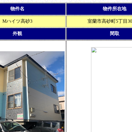
物件名
物件所在地
Mハイツ高砂3
室蘭市高砂町5丁目30
外観
間取