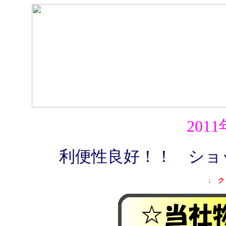
201
利便性良好
！！ シ
↓ ク