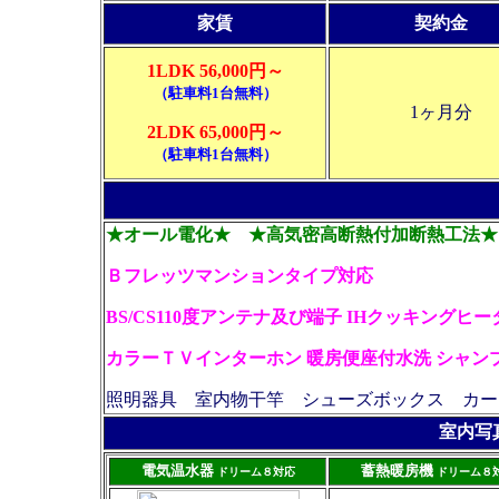
家賃
契約金
1LDK 56,000円～
（駐車料1台無料）
1
ヶ月分
2LDK 65,000円～
（駐車料1台無料）
★オール電化★ ★高気密高断熱付加断熱工法★
Ｂフレッツマンションタイプ対応
BS/CS110度アンテナ及び端子 IHクッキングヒ
カラーＴＶインターホン
暖房便座付水洗 シャン
照明器具 室内物干竿 シューズボックス
カー
室内写
電気温水器
蓄熱暖房機
ドリーム８対応
ドリーム８