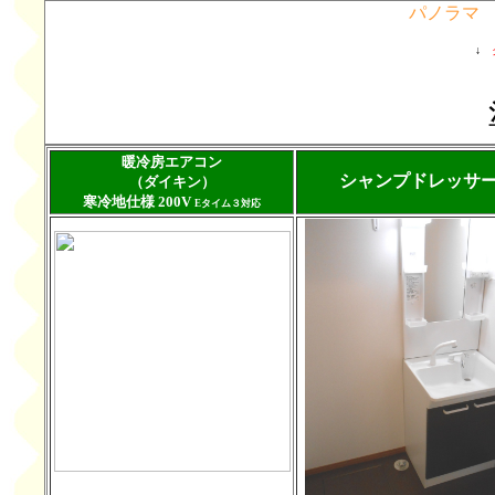
パノラマ
↓
暖冷房エアコン
シャンプドレッサ
（ダイキン）
寒冷地仕様 200V
Eタイム３対応