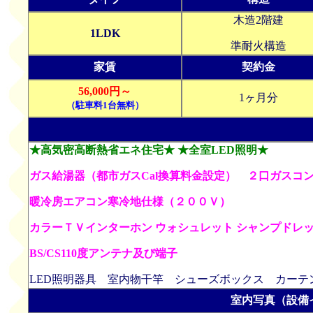
木造2階建
1LDK
準耐火構造
家賃
契約金
56,000円～
1ヶ月分
（駐車料1台無料）
★高気密高断熱省エネ住宅★
★全室LED照明★
ガス給湯器（都市ガスCal換算料金設定） ２口ガスコ
暖冷房エアコン寒冷地仕様（２００Ｖ）
カラーＴＶインターホン ウォシュレット
シャンプドレッ
BS/CS110度アンテナ及び端子
LED照明器具 室内物干竿 シューズボックス
カーテ
室内写真（設備