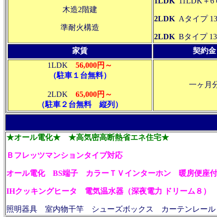
1LDK
11LDK＋6
木造2階建
2LDK
Aタイプ 13
準耐火構造
2LDK
Bタイプ 1
家賃
契約金
1LDK
56,000円～
（駐車１台無料）
一ヶ月
2LDK
65,000円～
（駐車２台無料 縦列）
★オール電化
★ ★高気密高断熱省エネ住宅★
Ｂフレッツマンションタイプ対応
オール電化
BS端子
カラーＴＶインターホン
暖房便座
IHクッキングヒータ 電気温水器（深夜電力 ドリーム８）
照明器具 室内物干竿 シューズボックス
カーテンレール