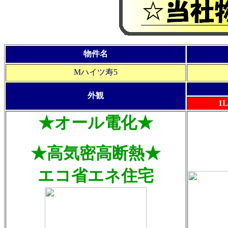
物件名
Mハイツ寿5
外観
1
★オール電化★
★高気密高断熱★
エコ省エネ住宅