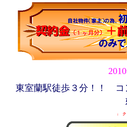
201
東室蘭駅徒歩３分！！ コ
↓ ク