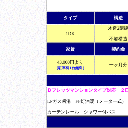
タイプ
構造
木造2階
1DK
不燃構造
家賃
契約金
43,000円より
一ヶ月分
（駐車料1台無料）
Ｂフレッツマンションタイプ対応
２
LPガス瞬湯 FF灯油暖（メーター式
カーテンレール シャワー付バス