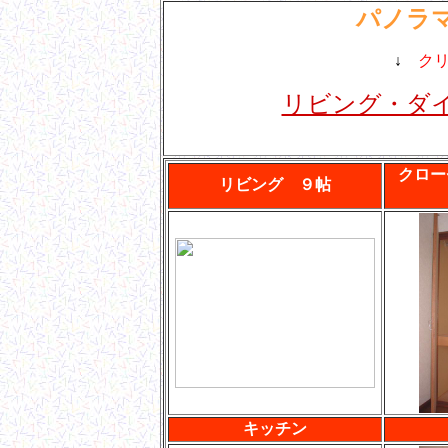
パノラ
↓
ク
リビング・ダ
クロー
リビング ９帖
キッチン