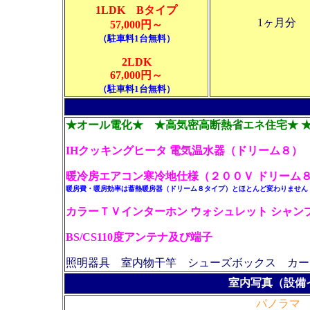
1LDK Bタイプ
1ヶ月分
57,000円～
（駐車料1台無料）
2LDK
67,000円～
（駐車料1台無料）
★オール電化
★ ★高気密高断熱省エネ住宅★
★
IHクッキングヒータ 電気温水器（ドリーム８）
暖冷房エアコン寒冷地仕様（２００Ｖ ドリーム
暖房費・暖房効率は蓄熱暖房器（ドリーム８タイプ）とほとんど変わりません
カラーＴＶインターホン ウォシュレット
シャン
BS/CS110度アンテナ及び端子
照明器具 室内物干竿 シューズボックス
カー
室内写真（設備
パノラマ