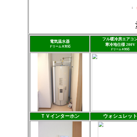
↓
フル暖冷房エアコ
電気温水器
寒冷地仕様 200V
ドリーム８対応
ドリーム８対応
ＴＶインターホン
ウォシュレッ