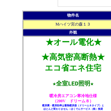
物件名
Mハイツ宮の森１３
外観
★オール電化★
★高気密高断熱★
エコ省エネ住宅
★全室LED照明★
暖冷房エアコン寒冷地仕様
（200V ドリーム８）
暖房費・暖房効率は蓄熱暖房器（ドリーム８タイプ）と
ほとんど変わりません：ほくでんサービス（株）推奨