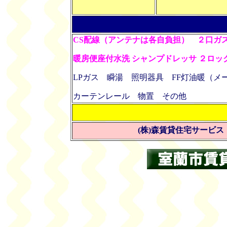
CS配線（アンテナは各自負担） ２口ガス
暖房便座付水洗 シャンプドレッサ ２ロッ
LPガス 瞬湯 照明器具 FF灯油暖（
カーテンレール
物置 その他
お問い
(株)森賃貸住宅サービス Tel 0