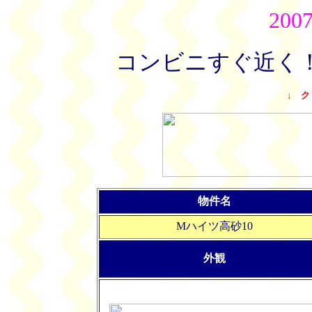
20
コンビニすぐ近く
↓ ク
物件名
Mハイツ高砂10
外観