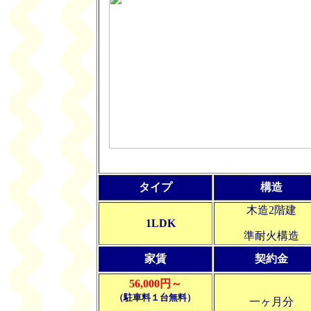
タイプ
構造
木造2階建
1LDK
準耐火構造
家賃
契約金
56,000円～
（駐車料１台無料）
一ヶ月分