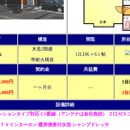
プ
構造
間取
所
木造2階建
12LDK＋6.1 帖
K
準耐火構造
契約金
共益費
2,000円
1台
一ヶ月分
―
3,000円
2台
設備詳細
ンションタイプ対応 CS配線（アンテナは各自負担） ２口ガス
ーＴＶインターホン
暖房便座付水洗 シャンプドレッサ