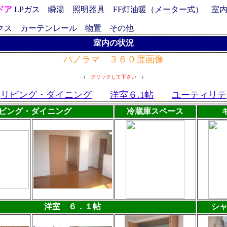
ドア
LPガス 瞬湯 照明器具 FF灯油暖（メーター式） 
クス
カーテンレール
物置 その他
室内の状況
パノラマ ３６０度画像
↓
クリックして下さい
↓
リビング・ダイニング
洋室６.1帖
ユーティリテ
ビング・ダイニング
冷蔵庫スペース
洋室 ６．１帖
シャ