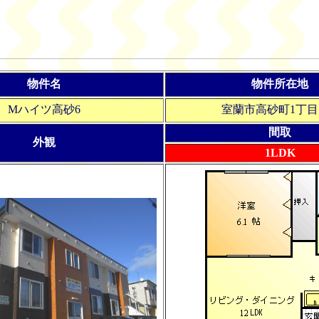
物件名
物件所在地
Mハイツ高砂6
室蘭市高砂町1丁目1
間取
外観
1LDK