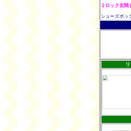
２ロック玄関
シューズボッ
リ