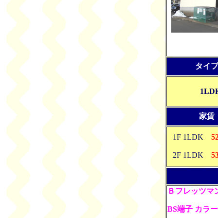
タイ
1LD
家賃
1F 1LDK
5
2F 1LDK
5
Ｂフレッツマ
BS端子 カラ