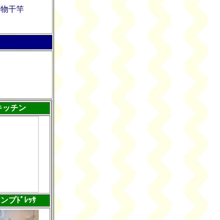
室内物干竿
キッチン
ンプﾄﾞﾚｯｻ