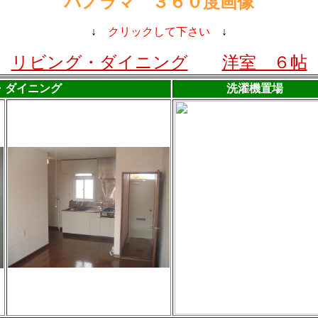
パノラマ ３６０度画像
↓
クリックして下さい
↓
リビング・ダイニング
洋室 ６帖
・ダイニング
洗濯機置場