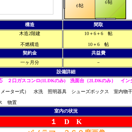
構造
間取
木造2階建
10＋6＋6 帖
不燃構造
10＋6 帖
契約金
共益費
一ヶ月分
－
設備詳細
対応
２口ガスコンロ(1LDKのみ)
洗面台（2LDKのみ） イン
油暖（メーター式） 水洗 照明器具 シューズボックス 室内
バス 物置
室内の状況
１ D K