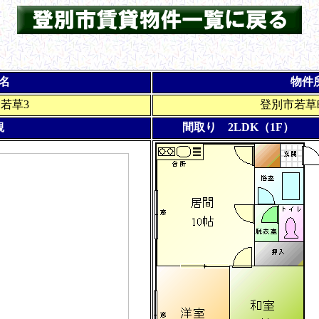
名
物件
若草3
登別市若草町
観
間取り 2LDK（1F）