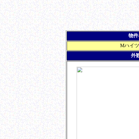
物件
Mハイツ
外