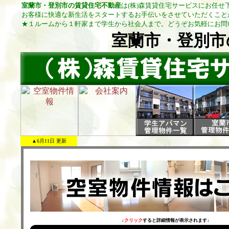
室蘭市・登別市の賃貸住宅不動産
は(株)森賃貸住宅サービスにお任せ
お客様に快適な新生活をスタートするお手伝いをさせていただくこと
★１ルームから１軒家まで学生から社会人まで。どうぞお気軽にお問
室蘭市・登別市
▲6月11日 更新
↓
クリック
すると詳細情報が表示されます↓